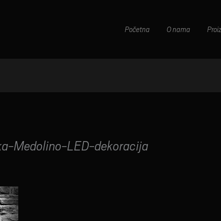
Početna
O nama
Proi
ka-Medolino-LED-dekoracija