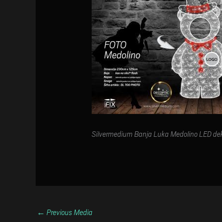
Silvermedium Banja Luka Medolino LED dek
←
Previous Media