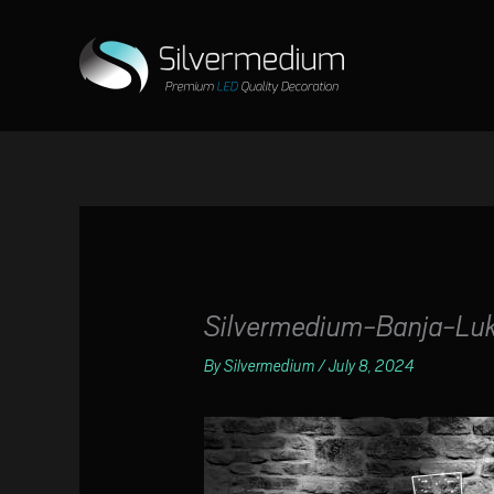
Skip
to
content
Silvermedium-Banja-Lu
By
Silvermedium
/
July 8, 2024